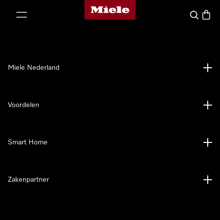
Homepage van Miele
ct naar inhoud
Wat zoek 
Winke
Miele Nederland
Voordelen
Smart Home
Zakenpartner