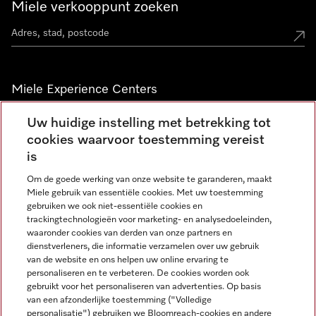
Miele verkooppunt zoeken
Miele Experience Centers
Vind jouw Miele Experience Center
Uw huidige instelling met betrekking tot
cookies waarvoor toestemming vereist
is
Nieuwsbrief
Om de goede werking van onze website te garanderen, maakt
Miele gebruik van essentiële cookies. Met uw toestemming
gebruiken we ook niet-essentiële cookies en
trackingtechnologieën voor marketing- en analysedoeleinden,
waaronder cookies van derden van onze partners en
dienstverleners, die informatie verzamelen over uw gebruik
van de website en ons helpen uw online ervaring te
personaliseren en te verbeteren. De cookies worden ook
gebruikt voor het personaliseren van advertenties. Op basis
Miele op Instagram
Miele op Facebook
Miele op Youtube
van een afzonderlijke toestemming ("Volledige
personalisatie") gebruiken we Bloomreach-cookies en andere