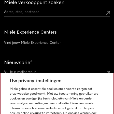
Miele verkooppunt zoeken
Miele Experience Centers
Vind jouw Miele Experience Center
Nieuwsbrief
Uw privacy-instellingen
Miele gebruikt essentiële cookies om ervoor te zorgen dat
onze website goed werkt. Met uw toestemming gebruiken we
cookies en soortgelijke technologieën van Miele en derden
voor analyse, marketing en personalisatie. Deze verzamelen
Miele op Instagram
Miele op Facebook
Miele op Youtube
informatie over hoe onze website wordt gebruikt en helpen
ons uw online ervaring te verbeteren. De cookies worden ook