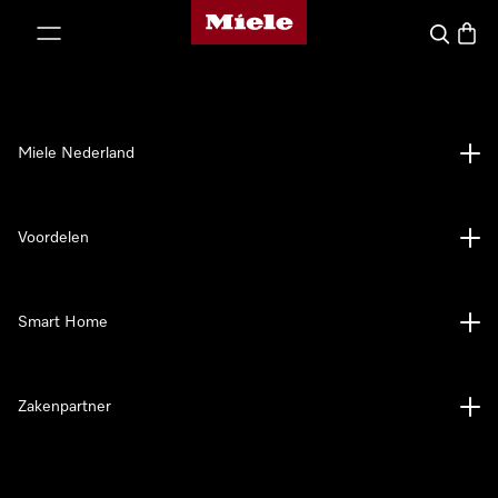
Homepage van Miele
ct naar inhoud
Wat zoek 
Winke
Miele Nederland
Voordelen
Smart Home
Zakenpartner