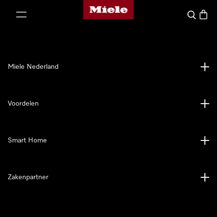
Homepage van Miele
ct naar inhoud
Wat zoek 
Winke
Miele Nederland
Voordelen
Smart Home
Zakenpartner