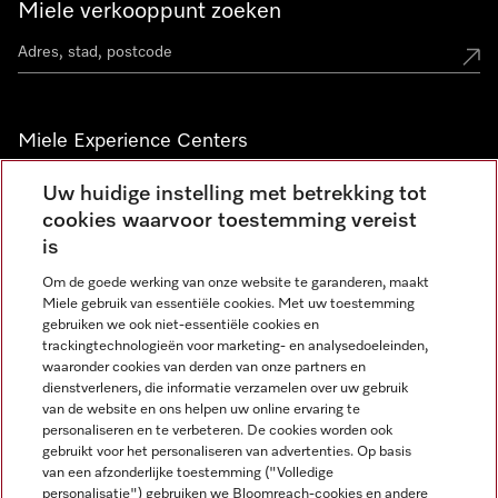
Miele verkooppunt zoeken
Miele Experience Centers
Vind jouw Miele Experience Center
Uw huidige instelling met betrekking tot
cookies waarvoor toestemming vereist
is
Nieuwsbrief
Om de goede werking van onze website te garanderen, maakt
Miele gebruik van essentiële cookies. Met uw toestemming
gebruiken we ook niet-essentiële cookies en
trackingtechnologieën voor marketing- en analysedoeleinden,
waaronder cookies van derden van onze partners en
dienstverleners, die informatie verzamelen over uw gebruik
van de website en ons helpen uw online ervaring te
personaliseren en te verbeteren. De cookies worden ook
gebruikt voor het personaliseren van advertenties. Op basis
Miele op Instagram
Miele op Facebook
Miele op Youtube
van een afzonderlijke toestemming ("Volledige
personalisatie") gebruiken we Bloomreach-cookies en andere