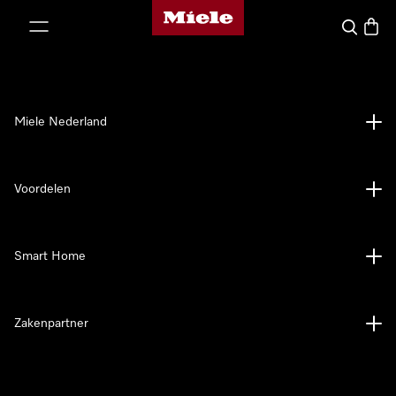
Homepage van Miele
ct naar inhoud
Wat zoek 
Winke
Miele Nederland
Voordelen
Smart Home
Zakenpartner