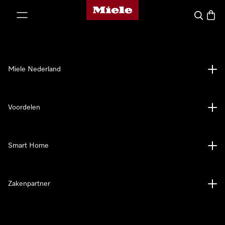
Homepage van Miele
ct naar inhoud
Wat zoek 
Winke
Miele Nederland
Voordelen
Smart Home
Zakenpartner