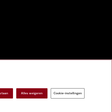
estaan
Alles weigeren
Cookie-instellingen
gital Services Act
Herroepingsformulier