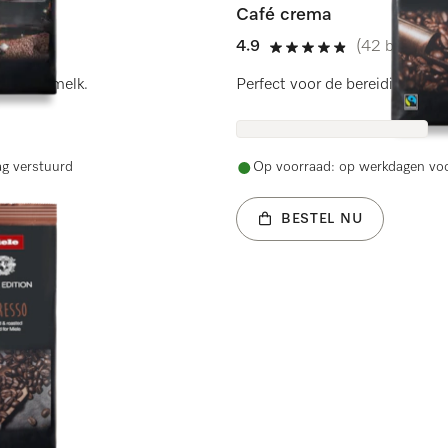
Café crema
4.9
(42 beoordel
4.9 sterren op 5
ten met melk.
Perfect voor de bereiding van
ag verstuurd
Op voorraad: op werkdagen voo
BESTEL NU