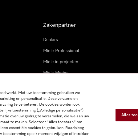
Zakenpartner
Dealers
Miele Professional
Miele in projecten
Miele Marine
Professionele reparateur
 goed werkt. Met uw toestemming gebruiken we
marketing en personalisatie. Deze verzamelen
ervaring te verbeteren. De cookies worden ook
derlijke toestemming („Volledige personalisatie“)
Alles to
matie over uw gedrag te verzamelen, die we aan uw
op maat te maken. Selecteer "Alles toestaan" om
ybeleid
Gebruiksvoorwaarden
Toegankelijkheidsverklaring
Di
lleen essentiële cookies te gebruiken. Raadpleeg
 uw toestemming op elk moment wijzigen of intrekken