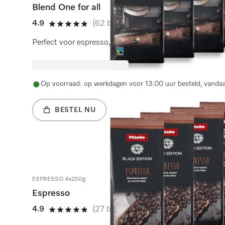
Blend One for all
4.9
(62 beoordelingen)
4.9 sterren op 5
Perfect voor espresso, Café Crema en koffiespecialitei
Op voorraad: op werkdagen voor 13.00 uur besteld, vanda
BESTEL NU
ESPRESSO 4x250g
Espresso
4.9
(27 beoordelingen)
4.9 sterren op 5