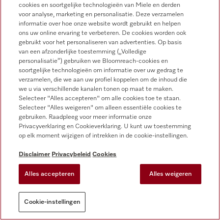
cookies en soortgelijke technologieën van Miele en derden
voor analyse, marketing en personalisatie. Deze verzamelen
informatie over hoe onze website wordt gebruikt en helpen
Miele Experience Centers
ons uw online ervaring te verbeteren. De cookies worden ook
gebruikt voor het personaliseren van advertenties. Op basis
Vind jouw Miele Experience Center
van een afzonderlijke toestemming („Volledige
personalisatie”) gebruiken we Bloomreach-cookies en
soortgelijke technologieën om informatie over uw gedrag te
verzamelen, die we aan uw profiel koppelen om de inhoud die
Nieuwsbrief
we u via verschillende kanalen tonen op maat te maken.
Selecteer "Alles accepteren" om alle cookies toe te staan.
Selecteer "Alles weigeren" om alleen essentiële cookies te
gebruiken. Raadpleeg voor meer informatie onze
Privacyverklaring en Cookieverklaring. U kunt uw toestemming
op elk moment wijzigen of intrekken in de cookie-instellingen.
Disclaimer
Privacybeleid
Cookies
Miele on Instagram
Miele on Facebook
Miele on Youtube
Alles accepteren
Alles weigeren
Cookie-instellingen