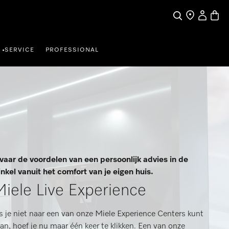
Mijn Acco
Winke
Wat zoek je?
Dealer zoeken
SERVICE
PROFESSIONAL
•
vaar de voordelen van een persoonlijk advies in de
nkel vanuit het comfort van je eigen huis.
iele Live Experience
s je niet naar een van onze Miele Experience Centers kunt
an, hoef je nu maar één keer te klikken. Een van onze