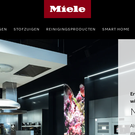
Homepage van Miele
GEN
STOFZUIGEN
REINIGINGSPRODUCTEN
SMART HOME
Er
wi
M
Al
ga