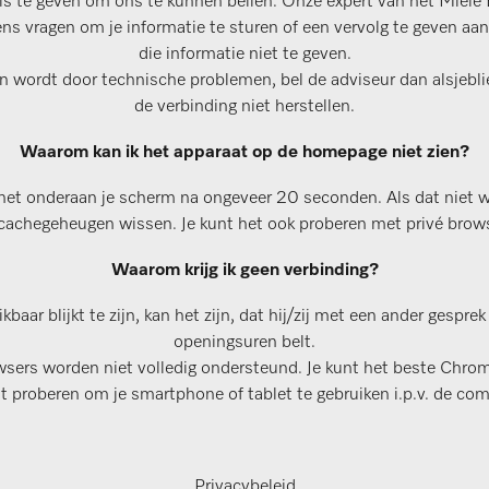
ils te geven om ons te kunnen bellen. Onze expert van het Miele 
s vragen om je informatie te sturen of een vervolg te geven aan 
die informatie niet te geven.
n wordt door technische problemen, bel de adviseur dan alsjebli
de verbinding niet herstellen.
Waarom kan ik het apparaat op de homepage niet zien?
het onderaan je scherm na ongeveer 20 seconden. Als dat niet w
 cachegeheugen wissen. Je kunt het ook proberen met privé bro
Waarom krijg ik geen verbinding?
baar blijkt te zijn, kan het zijn, dat hij/zij met een ander gesprek
openingsuren belt.
sers worden niet volledig ondersteund. Je kunt het beste Chrome
nt proberen om je smartphone of tablet te gebruiken i.p.v. de com
Privacybeleid