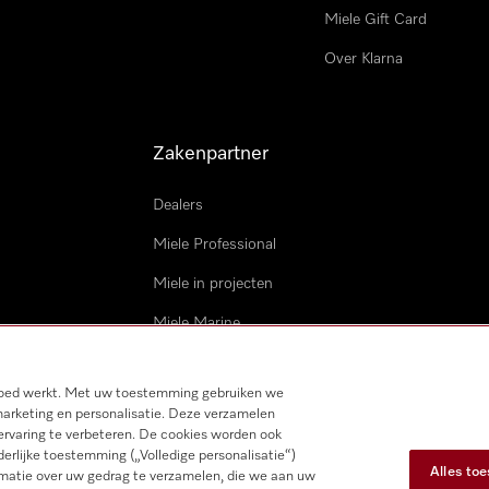
Miele Gift Card
Over Klarna
Zakenpartner
Dealers
Miele Professional
Miele in projecten
Miele Marine
Professionele reparateur
 goed werkt. Met uw toestemming gebruiken we
marketing en personalisatie. Deze verzamelen
ervaring te verbeteren. De cookies worden ook
derlijke toestemming („Volledige personalisatie“)
Alles to
matie over uw gedrag te verzamelen, die we aan uw