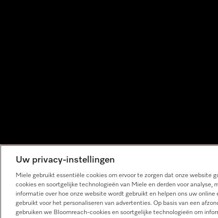
Uw privacy-instellingen
Miele gebruikt essentiële cookies om ervoor te zorgen dat onze website
cookies en soortgelijke technologieën van Miele en derden voor analyse, 
informatie over hoe onze website wordt gebruikt en helpen ons uw online 
gebruikt voor het personaliseren van advertenties. Op basis van een afzon
Videobel live met één van onze
gebruiken we Bloomreach-cookies en soortgelijke technologieën om infor
adviseurs.