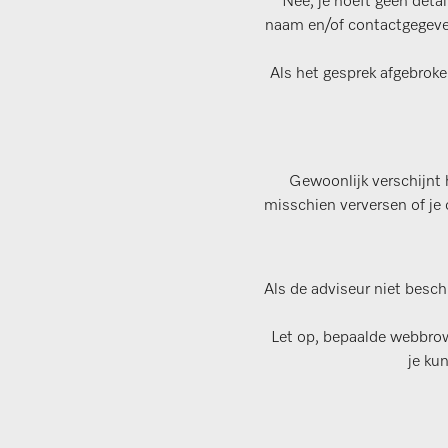
Nee, je hoeft geen deta
naam en/of contactgegeven
Als het gesprek afgebroke
Gewoonlijk verschijnt 
misschien verversen of je
Als de adviseur niet beschik
Let op, bepaalde webbrow
je ku