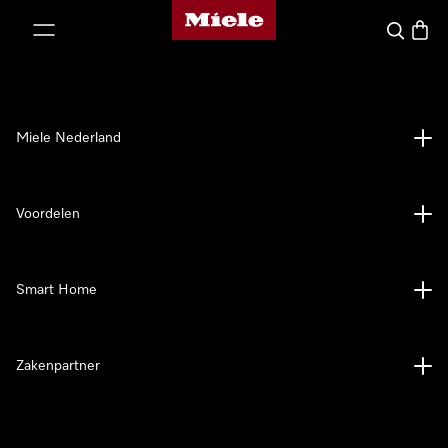
Homepage van Miele
ct naar inhoud
Wat zoek 
Winke
Miele Nederland
Voordelen
Smart Home
Zakenpartner