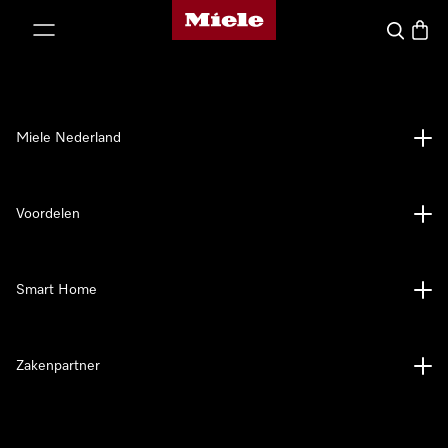
Homepage van Miele
ct naar inhoud
Wat zoek 
Winke
Miele Nederland
Voordelen
Smart Home
Zakenpartner