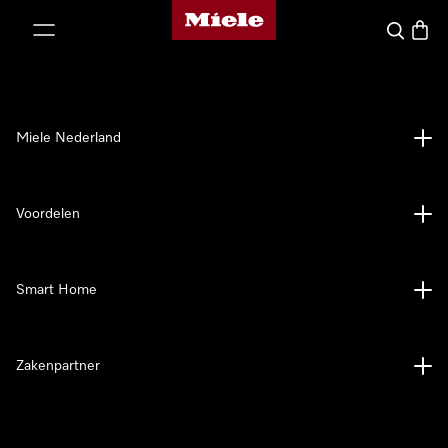
Homepage van Miele
ct naar inhoud
Wat zoek 
Winke
Miele Nederland
Voordelen
Smart Home
Zakenpartner