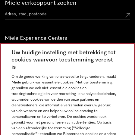
Miele verkooppunt zoeken
Miele Experience Centers
Vind jouw Miele Experience Center
Uw huidige instelling met betrekking tot
cookies waarvoor toestemming vereist
is
Nieuwsbrief
Om de goede werking van onze website te garanderen, maakt
Miele gebruik van essentiële cookies. Met uw toestemming
gebruiken we ook niet-essentiële cookies en
trackingtechnologieën voor marketing- en analysedoeleinden,
waaronder cookies van derden van onze partners en
dienstverleners, die informatie verzamelen over uw gebruik
van de website en ons helpen uw online ervaring te
personaliseren en te verbeteren. De cookies worden ook
gebruikt voor het personaliseren van advertenties. Op basis
Miele op Instagram
Miele op Facebook
Miele op Youtube
van een afzonderlijke toestemming ("Volledige
personalisatie") gebruiken we Bloomreach-cookies en andere