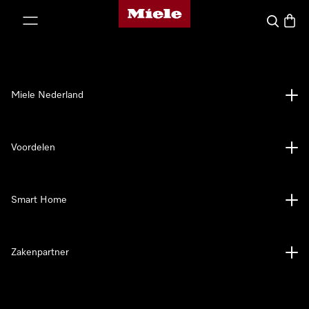
Homepage van Miele
ct naar inhoud
Wat zoek 
Winke
Miele Nederland
Voordelen
Smart Home
Zakenpartner