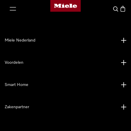
Homepage van Miele
ct naar inhoud
Wat zoek 
Winke
Miele Nederland
Voordelen
Smart Home
Zakenpartner