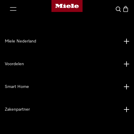
Homepage van Miele
ct naar inhoud
Wat zoek 
Winke
Miele Nederland
Voordelen
Smart Home
Zakenpartner