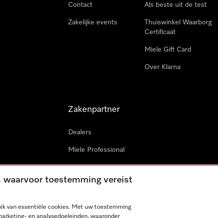
Contact
Als beste uit de test
Zakelijke events
Thuiswinkel Waarborg
Certificaat
Miele Gift Card
Over Klarna
Zakenpartner
Dealers
Miele Professional
Miele in projecten
es waarvoor toestemming vereist
Miele Marine
Professionele reparateur
ik van essentiële cookies. Met uw toestemming
marketing- en analysedoeleinden, waaronder