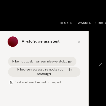
ct naar inhoud
KEUKEN
WASSEN EN DRO
AI-stofzuigerassistent
Miele verkooppunt zoeken
Ik ben op zoek naar een nieuwe stofzuiger
Ik heb een accessoire nodig voor mijn
stofzuiger
Miele Experience Centers
Praat met een live verkoopexpert
Vind jouw Miele Experience Center