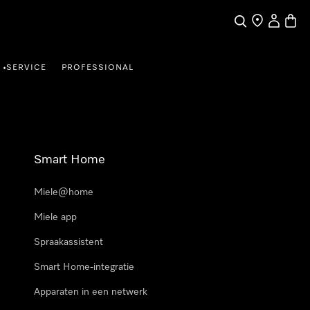
Wat zoek je?
Dealer zoeke
Mijn Acco
Winke
SERVICE
PROFESSIONAL
•
Smart Home
Miele@home
Miele app
Spraakassistent
Smart Home-integratie
Apparaten in een netwerk