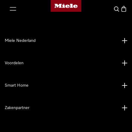
Homepage van Miele
ct naar inhoud
Wat zoek 
Winke
Miele Nederland
Voordelen
Smart Home
Zakenpartner