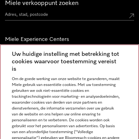
Miele verkooppunt zoeken
Miele Experience Centers
Vind jouw Miele Experience Center
Uw huidige instelling met betrekking tot
cookies waarvoor toestemming vereist
is
Nieuwsbrief
Om de goede werking van onze website te garanderen, maakt
Miele gebruik van essentiële cookies. Met uw toestemming
gebruiken we ook niet-essentiële cookies en
trackingtechnologieën voor marketing- en analysedoeleinden,
waaronder cookies van derden van onze partners en
dienstverleners, die informatie verzamelen over uw gebruik
van de website en ons helpen uw online ervaring te
personaliseren en te verbeteren. De cookies worden ook
gebruikt voor het personaliseren van advertenties. Op basis
Miele op Instagram
Miele op Facebook
Miele op Youtube
van een afzonderlijke toestemming ("Volledige
personalisatie") gebruiken we Bloomreach-cookies en andere