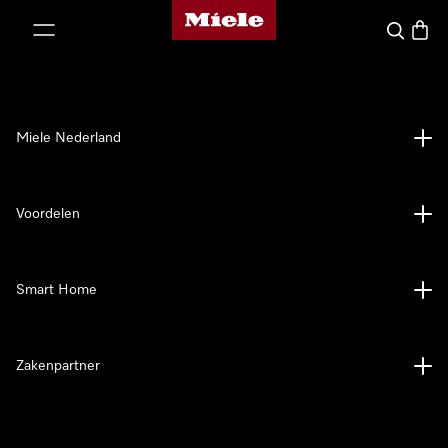
Homepage van Miele
ct naar inhoud
Wat zoek 
Winke
Miele Nederland
Voordelen
Smart Home
Zakenpartner