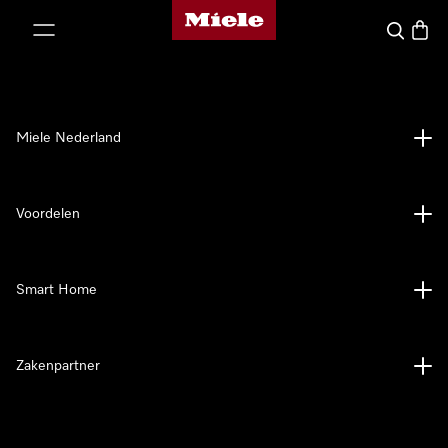
Homepage van Miele
ct naar inhoud
Wat zoek 
Winke
Miele Nederland
Voordelen
Smart Home
Zakenpartner