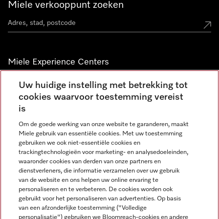
Miele verkooppunt zoeken
Miele Experience Centers
Vind jouw Miele Experience Center
Uw huidige instelling met betrekking tot
cookies waarvoor toestemming vereist
is
Nieuwsbrief
Om de goede werking van onze website te garanderen, maakt
Miele gebruik van essentiële cookies. Met uw toestemming
gebruiken we ook niet-essentiële cookies en
trackingtechnologieën voor marketing- en analysedoeleinden,
waaronder cookies van derden van onze partners en
dienstverleners, die informatie verzamelen over uw gebruik
van de website en ons helpen uw online ervaring te
personaliseren en te verbeteren. De cookies worden ook
gebruikt voor het personaliseren van advertenties. Op basis
Miele op Instagram
Miele op Facebook
Miele op Youtube
van een afzonderlijke toestemming ("Volledige
personalisatie") gebruiken we Bloomreach-cookies en andere