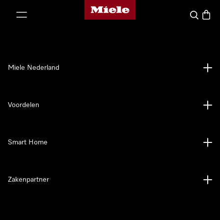
Homepage van Miele
ct naar inhoud
Wat zoek 
Winke
Miele Nederland
Voordelen
Smart Home
Zakenpartner