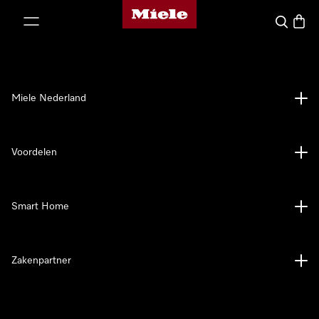
Homepage van Miele
ct naar inhoud
Wat zoek 
Winke
Miele Nederland
Voordelen
Smart Home
Zakenpartner