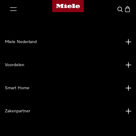
Homepage van Miele
ct naar inhoud
Wat zoek 
Winke
Miele Nederland
Voordelen
Smart Home
Zakenpartner