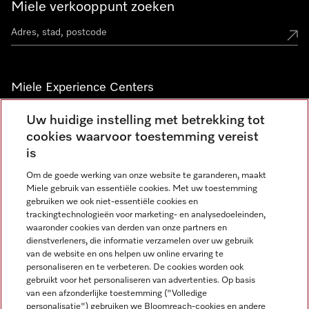
Miele verkooppunt zoeken
Miele Experience Centers
Vind jouw Miele Experience Center
Uw huidige instelling met betrekking tot
cookies waarvoor toestemming vereist
is
Nieuwsbrief
Om de goede werking van onze website te garanderen, maakt
Miele gebruik van essentiële cookies. Met uw toestemming
gebruiken we ook niet-essentiële cookies en
trackingtechnologieën voor marketing- en analysedoeleinden,
waaronder cookies van derden van onze partners en
dienstverleners, die informatie verzamelen over uw gebruik
van de website en ons helpen uw online ervaring te
personaliseren en te verbeteren. De cookies worden ook
gebruikt voor het personaliseren van advertenties. Op basis
Miele op Instagram
Miele op Facebook
Miele op Youtube
van een afzonderlijke toestemming ("Volledige
personalisatie") gebruiken we Bloomreach-cookies en andere