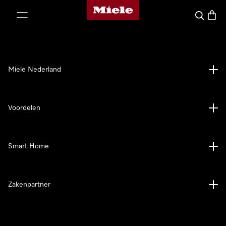
Homepage van Miele
ct naar inhoud
Wat zoek 
Winke
Miele Nederland
Voordelen
Smart Home
Zakenpartner