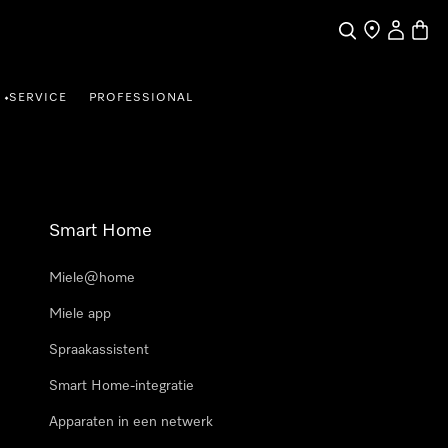
Wat zoek je?
Dealer zoeke
Mijn Acco
Winke
SERVICE
PROFESSIONAL
•
Smart Home
Miele@home
Miele app
Spraakassistent
Smart Home-integratie
Apparaten in een netwerk