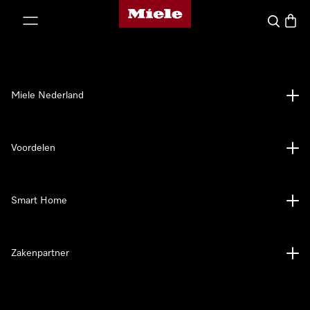
Homepage van Miele
ct naar inhoud
Wat zoek 
Winke
Miele Nederland
Voordelen
Smart Home
Zakenpartner