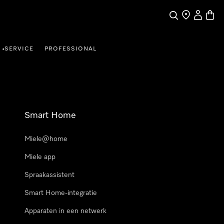
Wat zoek je?
Dealer zoeke
Mijn Acco
Winke
SERVICE
PROFESSIONAL
•
Smart Home
Miele@home
Miele app
Spraakassistent
Smart Home-integratie
Apparaten in een netwerk