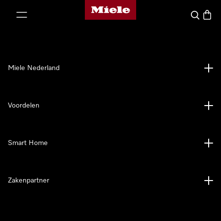
Homepage van Miele
ct naar inhoud
Wat zoek 
Winke
Miele Nederland
Voordelen
Smart Home
Zakenpartner