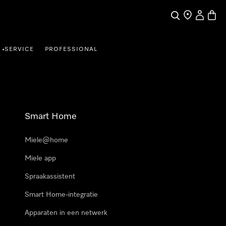
Wat zoek je?
Dealer zoeke
Mijn Acco
Winke
SERVICE
PROFESSIONAL
•
Smart Home
Miele@home
Miele app
Spraakassistent
Smart Home-integratie
Apparaten in een netwerk