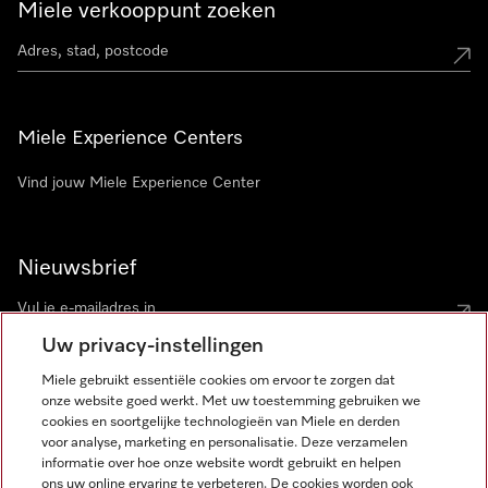
Miele verkooppunt zoeken
Miele Experience Centers
Vind jouw Miele Experience Center
Nieuwsbrief
Uw privacy-instellingen
Miele gebruikt essentiële cookies om ervoor te zorgen dat
onze website goed werkt. Met uw toestemming gebruiken we
cookies en soortgelijke technologieën van Miele en derden
voor analyse, marketing en personalisatie. Deze verzamelen
Miele op Instagram
Miele op Facebook
Miele op Youtube
informatie over hoe onze website wordt gebruikt en helpen
ons uw online ervaring te verbeteren. De cookies worden ook