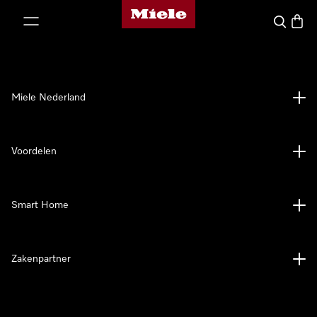
Homepage van Miele
ct naar inhoud
Wat zoek 
Winke
Miele Nederland
Voordelen
Smart Home
Zakenpartner