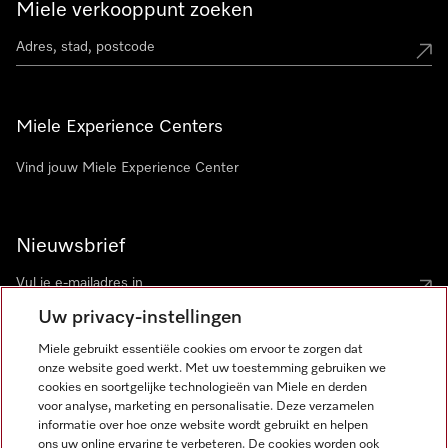
Miele verkooppunt zoeken
Miele Experience Centers
Vind jouw Miele Experience Center
Nieuwsbrief
Uw privacy-instellingen
Miele gebruikt essentiële cookies om ervoor te zorgen dat
onze website goed werkt. Met uw toestemming gebruiken we
cookies en soortgelijke technologieën van Miele en derden
voor analyse, marketing en personalisatie. Deze verzamelen
Miele op Instagram
Miele op Facebook
Miele op Youtube
informatie over hoe onze website wordt gebruikt en helpen
ons uw online ervaring te verbeteren. De cookies worden ook