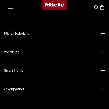
Homepage van Miele
ct naar inhoud
Wat zoek 
Winke
Miele Nederland
Voordelen
Smart Home
Zakenpartner