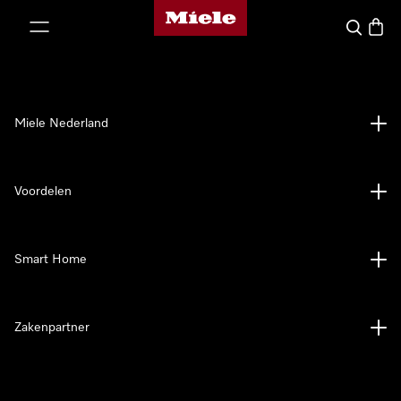
Homepage van Miele
ct naar inhoud
Wat zoek 
Winke
Miele Nederland
Voordelen
Smart Home
Zakenpartner