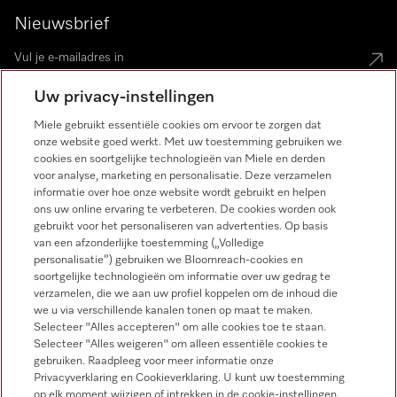
Nieuwsbrief
Uw privacy-instellingen
Miele gebruikt essentiële cookies om ervoor te zorgen dat
onze website goed werkt. Met uw toestemming gebruiken we
Miele op Instagram
Miele op Facebook
Miele op Youtube
cookies en soortgelijke technologieën van Miele en derden
voor analyse, marketing en personalisatie. Deze verzamelen
informatie over hoe onze website wordt gebruikt en helpen
ons uw online ervaring te verbeteren. De cookies worden ook
gebruikt voor het personaliseren van advertenties. Op basis
van een afzonderlijke toestemming („Volledige
personalisatie”) gebruiken we Bloomreach-cookies en
soortgelijke technologieën om informatie over uw gedrag te
verzamelen, die we aan uw profiel koppelen om de inhoud die
Disclaimer
we u via verschillende kanalen tonen op maat te maken.
Selecteer "Alles accepteren" om alle cookies toe te staan.
Algemene voorwaarden en informatie
Selecteer "Alles weigeren" om alleen essentiële cookies te
Privacybeleid
gebruiken. Raadpleeg voor meer informatie onze
Privacyverklaring en Cookieverklaring. U kunt uw toestemming
Gebruiksvoorwaarden
op elk moment wijzigen of intrekken in de cookie-instellingen.