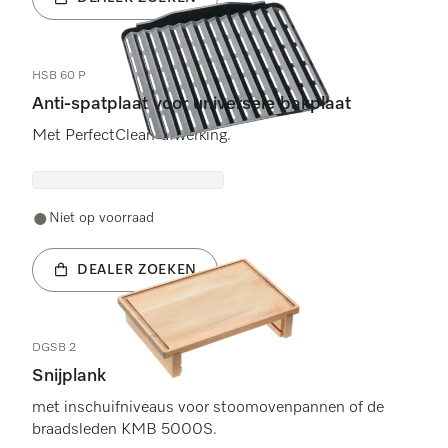
HSB 60 P
Anti-spatplaat voor universele bakplaat
Met PerfectClean-afwerking.
Niet op voorraad
DEALER ZOEKEN
DGSB 2
Snijplank
met inschuifniveaus voor stoomovenpannen of de
braadsleden KMB 5000S.