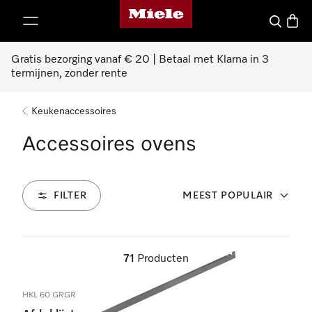
Homepage van Miele
ct naar inhoud
Wat zoek 
Winke
Gratis bezorging vanaf € 20 | Betaal met Klarna in 3
termijnen, zonder rente
Keukenaccessoires
Accessoires ovens
FILTER
MEEST POPULAIR
71
Producten
HKL 60 GRGR