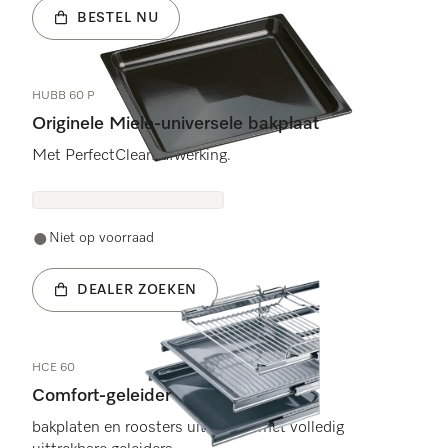
BESTEL NU
HUBB 60 P
Originele Miele-universele bakplaat
Met PerfectClean-afwerking.
Niet op voorraad
DEALER ZOEKEN
HCE 60
Comfort-geleider
bakplaten en roosters uitnemen met volledig