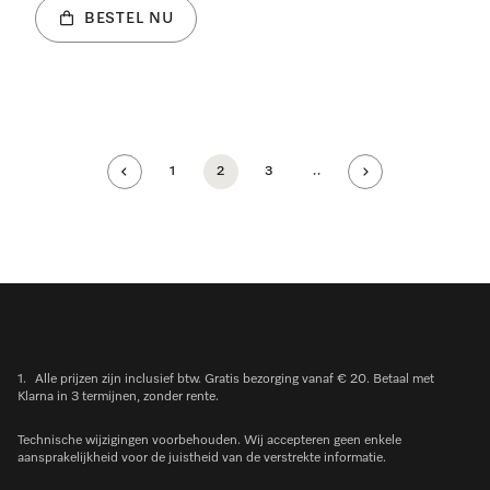
BESTEL NU
1
2
3
..
1.
Alle prijzen zijn inclusief btw. Gratis bezorging vanaf € 20. Betaal met
Klarna in 3 termijnen, zonder rente.
Technische wijzigingen voorbehouden. Wij accepteren geen enkele
aansprakelijkheid voor de juistheid van de verstrekte informatie.