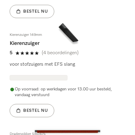
BESTEL NU
Kierenzuiger 149mm
Kierenzuiger
5
(4 beoordelingen)
5 sterren op 5
voor stofzuigers met EFS slang
Op voorraad: op werkdagen voor 13.00 uur besteld,
vandaag verstuurd
BESTEL NU
Dradenpikker SBD475