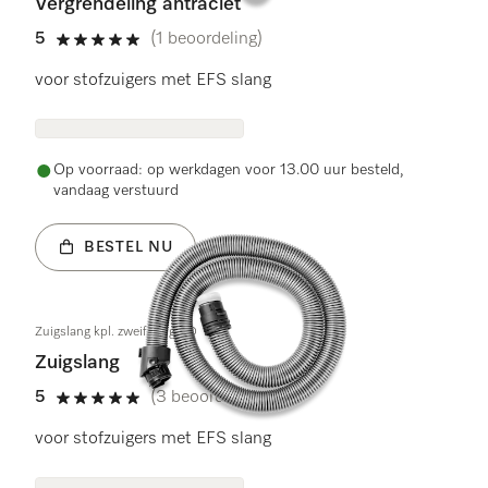
Vergrendeling antraciet
5
(1 beoordeling)
5 sterren op 5
voor stofzuigers met EFS slang
Op voorraad: op werkdagen voor 13.00 uur besteld,
vandaag verstuurd
BESTEL NU
Zuigslang kpl. zweifarbig SD
Zuigslang
5
(3 beoordelingen)
5 sterren op 5
voor stofzuigers met EFS slang