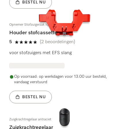
BESTEL NU
Opnemer Stofzuigerzak kpl.
Houder stofcassette
5
(2 beoordelingen)
5 sterren op 5
voor stofzuigers met EFS slang
Op voorraad: op werkdagen voor 13.00 uur besteld,
vandaag verstuurd
BESTEL NU
Zuigkrachtregelaar antraciet
Zuigkrachtregelaar