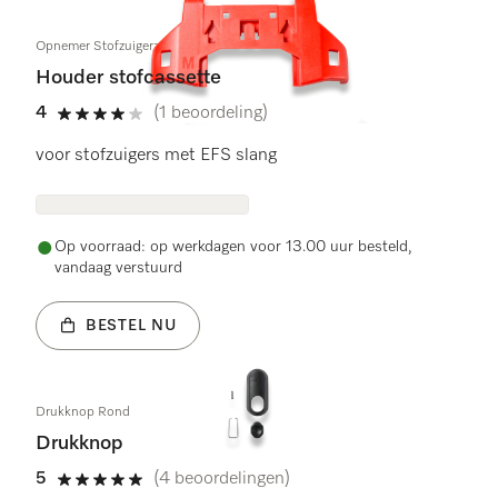
Opnemer Stofzuigerzak
Houder stofcassette
4
(1 beoordeling)
4 sterren op 5
voor stofzuigers met EFS slang
Op voorraad: op werkdagen voor 13.00 uur besteld,
vandaag verstuurd
BESTEL NU
Drukknop Rond
Drukknop
5
(4 beoordelingen)
5 sterren op 5