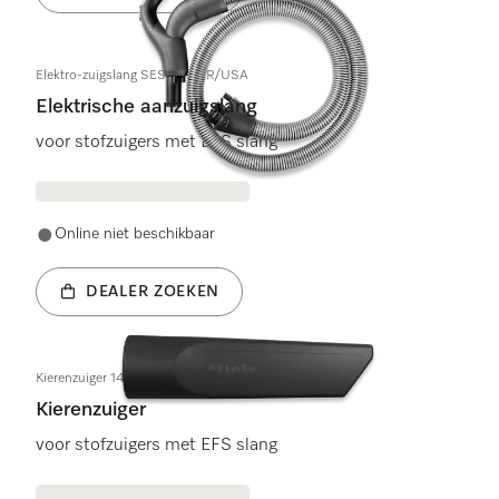
Elektro-zuigslang SES121 GER/USA
Elektrische aanzuigslang
voor stofzuigers met EFS slang
Online niet beschikbaar
DEALER ZOEKEN
Kierenzuiger 149mm OBSW
Kierenzuiger
voor stofzuigers met EFS slang