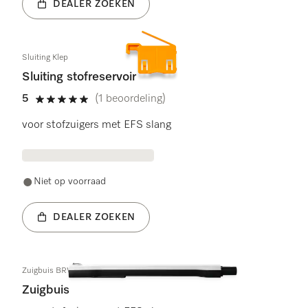
DEALER ZOEKEN
Sluiting Klep
Sluiting stofreservoir
5
(1 beoordeling)
5 sterren op 5
voor stofzuigers met EFS slang
Niet op voorraad
DEALER ZOEKEN
Zuigbuis BRWS assy
Zuigbuis