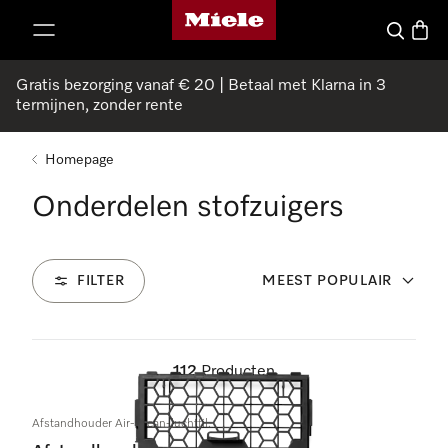
Homepage van Miele
ct naar inhoud
Wat zoek 
Winke
Gratis bezorging vanaf € 20 | Betaal met Klarna in 3
termijnen, zonder rente
Homepage
Onderdelen stofzuigers
FILTER
MEEST POPULAIR
112
Producten
Afstandhouder Air-Clean-luchtfil.