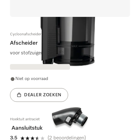
Cycloonafscheider SPCGR assy
Afscheider
voor stofzuigers met EFS slang
Niet op voorraad
DEALER ZOEKEN
Hoektuit antraciet
Aansluitstuk
3.5
(2 beoordelingen)