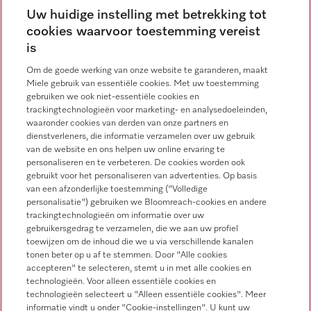
Uw huidige instelling met betrekking tot
cookies waarvoor toestemming vereist
is
Inbouwvrieskasten
Om de goede werking van onze website te garanderen, maakt
​Maximale veiligheid, maximaal comfort: met een Miele
Miele gebruik van essentiële cookies. Met uw toestemming
vrieskast vries je levensmiddelen snel en gemakkelijk in.
gebruiken we ook niet-essentiële cookies en
trackingtechnologieën voor marketing- en analysedoeleinden,
Integratie in het bestaande keukendesign gaat perfect door
waaronder cookies van derden van onze partners en
een individueel meubelfront te installeren.​
dienstverleners, die informatie verzamelen over uw gebruik
van de website en ons helpen uw online ervaring te
ALLE PRODUCTEN
personaliseren en te verbeteren. De cookies worden ook
gebruikt voor het personaliseren van advertenties. Op basis
MEER INFORMATIE
van een afzonderlijke toestemming ("Volledige
personalisatie") gebruiken we Bloomreach-cookies en andere
trackingtechnologieën om informatie over uw
gebruikersgedrag te verzamelen, die we aan uw profiel
toewijzen om de inhoud die we u via verschillende kanalen
tonen beter op u af te stemmen. Door "Alle cookies
accepteren" te selecteren, stemt u in met alle cookies en
technologieën. Voor alleen essentiële cookies en
technologieën selecteert u "Alleen essentiële cookies". Meer
informatie vindt u onder "Cookie-instellingen". U kunt uw