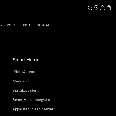
Wat zoek je?
Dealer zoeke
Mijn Acco
Winke
SERVICE
PROFESSIONAL
•
Smart Home
Miele@home
Miele app
Spraakassistent
Smart Home-integratie
Apparaten in een netwerk