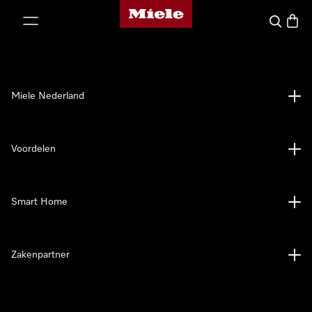
Homepage van Miele
ct naar inhoud
Wat zoek 
Winke
Miele Nederland
Voordelen
Smart Home
Zakenpartner