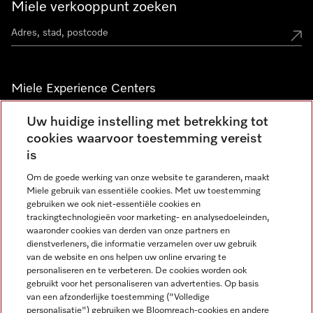
Miele verkooppunt zoeken
Miele Experience Centers
Vind jouw Miele Experience Center
Uw huidige instelling met betrekking tot
cookies waarvoor toestemming vereist
is
Nieuwsbrief
Om de goede werking van onze website te garanderen, maakt
Miele gebruik van essentiële cookies. Met uw toestemming
gebruiken we ook niet-essentiële cookies en
trackingtechnologieën voor marketing- en analysedoeleinden,
waaronder cookies van derden van onze partners en
dienstverleners, die informatie verzamelen over uw gebruik
van de website en ons helpen uw online ervaring te
personaliseren en te verbeteren. De cookies worden ook
gebruikt voor het personaliseren van advertenties. Op basis
Miele op Instagram
Miele op Facebook
Miele op Youtube
van een afzonderlijke toestemming ("Volledige
personalisatie") gebruiken we Bloomreach-cookies en andere