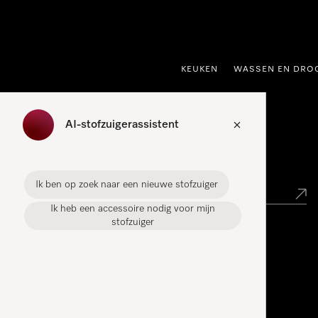
ct naar inhoud
KEUKEN
WASSEN EN DRO
AI-stofzuigerassistent
Miele verkooppunt zoeken
Ik ben op zoek naar een nieuwe stofzuiger
Ik heb een accessoire nodig voor mijn
stofzuiger
Miele Experience Centers
Vind jouw Miele Experience Center