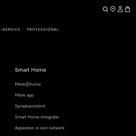
Wat zoek je?
Dealer zoeke
Mijn Acco
Winke
SERVICE
PROFESSIONAL
•
Smart Home
Miele@home
Miele app
Spraakassistent
Smart Home-integratie
Apparaten in een netwerk