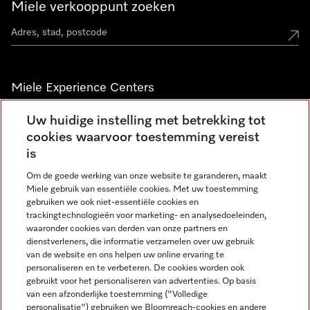
Miele verkooppunt zoeken
Miele Experience Centers
Vind jouw Miele Experience Center
Uw huidige instelling met betrekking tot
cookies waarvoor toestemming vereist
is
Nieuwsbrief
Om de goede werking van onze website te garanderen, maakt
Miele gebruik van essentiële cookies. Met uw toestemming
gebruiken we ook niet-essentiële cookies en
trackingtechnologieën voor marketing- en analysedoeleinden,
waaronder cookies van derden van onze partners en
dienstverleners, die informatie verzamelen over uw gebruik
van de website en ons helpen uw online ervaring te
personaliseren en te verbeteren. De cookies worden ook
gebruikt voor het personaliseren van advertenties. Op basis
Miele op Instagram
Miele op Facebook
Miele op Youtube
van een afzonderlijke toestemming ("Volledige
personalisatie") gebruiken we Bloomreach-cookies en andere