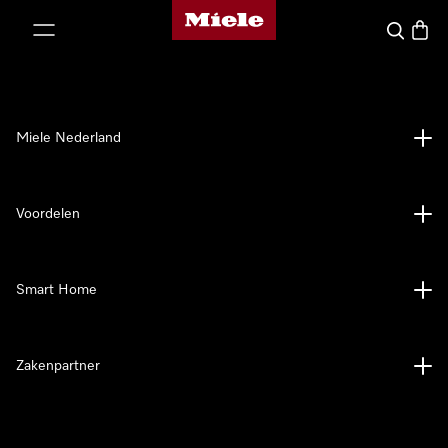
Homepage van Miele
ct naar inhoud
Wat zoek 
Winke
Miele Nederland
Voordelen
Smart Home
Zakenpartner