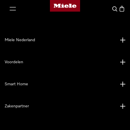
Homepage van Miele
ct naar inhoud
Wat zoek 
Winke
Miele Nederland
Voordelen
Smart Home
Zakenpartner