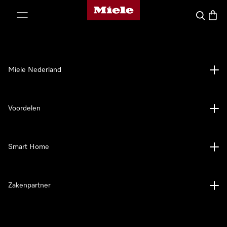
Homepage van Miele
ct naar inhoud
Wat zoek 
Winke
Miele Nederland
Voordelen
Smart Home
Zakenpartner