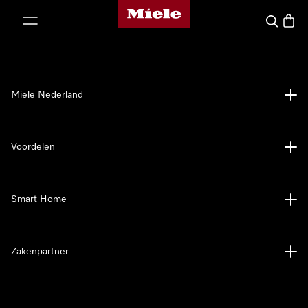
Homepage van Miele
ct naar inhoud
Wat zoek 
Winke
Miele Nederland
Voordelen
Smart Home
Zakenpartner