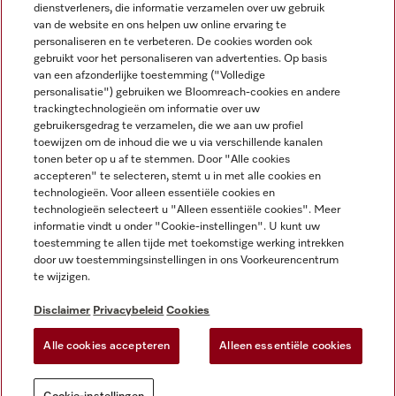
dienstverleners, die informatie verzamelen over uw gebruik
van de website en ons helpen uw online ervaring te
personaliseren en te verbeteren. De cookies worden ook
gebruikt voor het personaliseren van advertenties. Op basis
Miele op Instagram
Miele op Facebook
Miele op Youtube
van een afzonderlijke toestemming ("Volledige
personalisatie") gebruiken we Bloomreach-cookies en andere
trackingtechnologieën om informatie over uw
gebruikersgedrag te verzamelen, die we aan uw profiel
toewijzen om de inhoud die we u via verschillende kanalen
tonen beter op u af te stemmen. Door "Alle cookies
accepteren" te selecteren, stemt u in met alle cookies en
Disclaimer
technologieën. Voor alleen essentiële cookies en
technologieën selecteert u "Alleen essentiële cookies". Meer
Algemene voorwaarden en informatie
informatie vindt u onder "Cookie-instellingen". U kunt uw
Privacybeleid
toestemming te allen tijde met toekomstige werking intrekken
Gebruiksvoorwaarden
door uw toestemmingsinstellingen in ons Voorkeurencentrum
te wijzigen.
Toegankelijkheidsverklaring
Digital Services Act
Disclaimer
Privacybeleid
Cookies
Herroepingsformulier
Alle cookies accepteren
Alleen essentiële cookies
Cookie-instellingen