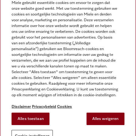
Miele gebruikt essentiële cookies om ervoor te zorgen dat
onze website goed werkt. Met uw toestemming gebruiken we
cookies en soortgelijke technologieën van Miele en derden
voor analyse, marketing en personalisatie. Deze verzamelen
Miele op Instagram
Miele op Facebook
Miele op Youtube
informatie over hoe onze website wordt gebruikt en helpen
ons uw online ervaring te verbeteren. De cookies worden ook
gebruikt voor het personaliseren van advertenties. Op basis
van een afzonderlijke toestemming („Volledige
personalisatie“) gebruiken we Bloomreach-cookies en
soortgelijke technologieën om informatie over uw gedrag te
verzamelen, die we aan uw profiel koppelen om de inhoud die
Disclaimer
we u via verschillende kanalen tonen op maat te maken.
Selecteer "Alles toestaan" om toestemming te geven voor
Algemene voorwaarden en informatie
alle cookies. Selecteer "Alles weigeren" om alleen essentiële
Privacybeleid
cookies te gebruiken. Raadpleeg voor meer informatie onze
Gebruiksvoorwaarden
Privacyverklaring en Cookieverklaring. U kunt uw toestemming
op elk moment wijzigen of intrekken in de cookie-instellingen.
Toegankelijkheidsverklaring
Digital Services Act
Disclaimer
Privacybeleid
Cookies
Herroepingsformulier
Alles toestaan
Alles weigeren
Cookie-instellingen