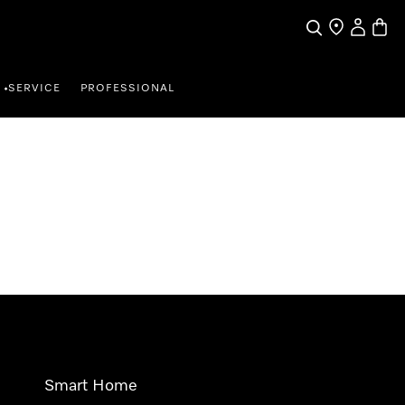
Wat zoek je?
Dealer zoeke
Mijn Acco
Winke
SERVICE
PROFESSIONAL
•
Smart Home