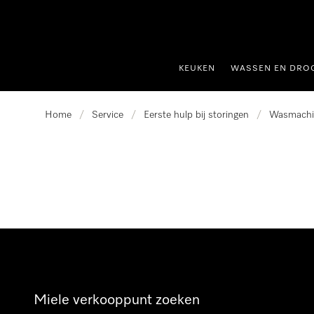
ct naar inhoud
KEUKEN
WASSEN EN DRO
Home
/
Service
/
Eerste hulp bij storingen
/
Wasmachi
Miele verkooppunt zoeken