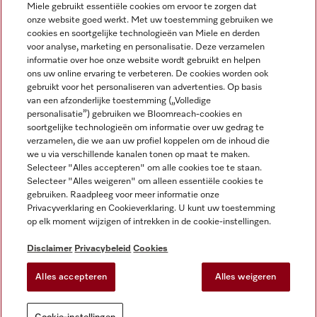
Miele gebruikt essentiële cookies om ervoor te zorgen dat
onze website goed werkt. Met uw toestemming gebruiken we
cookies en soortgelijke technologieën van Miele en derden
voor analyse, marketing en personalisatie. Deze verzamelen
Miele op Instagram
Miele op Facebook
Miele op Youtube
informatie over hoe onze website wordt gebruikt en helpen
ons uw online ervaring te verbeteren. De cookies worden ook
gebruikt voor het personaliseren van advertenties. Op basis
van een afzonderlijke toestemming („Volledige
personalisatie”) gebruiken we Bloomreach-cookies en
soortgelijke technologieën om informatie over uw gedrag te
verzamelen, die we aan uw profiel koppelen om de inhoud die
Disclaimer
we u via verschillende kanalen tonen op maat te maken.
Selecteer "Alles accepteren" om alle cookies toe te staan.
Algemene voorwaarden en informatie
Selecteer "Alles weigeren" om alleen essentiële cookies te
Privacybeleid
gebruiken. Raadpleeg voor meer informatie onze
Gebruiksvoorwaarden
Privacyverklaring en Cookieverklaring. U kunt uw toestemming
op elk moment wijzigen of intrekken in de cookie-instellingen.
Toegankelijkheidsverklaring
Digital Services Act
Disclaimer
Privacybeleid
Cookies
Herroepingsformulier
Alles accepteren
Alles weigeren
Cookie-instellingen