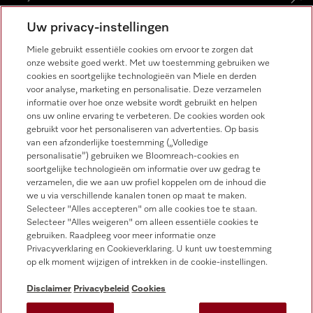
Uw privacy-instellingen
Miele gebruikt essentiële cookies om ervoor te zorgen dat
onze website goed werkt. Met uw toestemming gebruiken we
Miele op Instagram
Miele op Facebook
Miele op Youtube
cookies en soortgelijke technologieën van Miele en derden
voor analyse, marketing en personalisatie. Deze verzamelen
informatie over hoe onze website wordt gebruikt en helpen
ons uw online ervaring te verbeteren. De cookies worden ook
gebruikt voor het personaliseren van advertenties. Op basis
van een afzonderlijke toestemming („Volledige
personalisatie”) gebruiken we Bloomreach-cookies en
soortgelijke technologieën om informatie over uw gedrag te
verzamelen, die we aan uw profiel koppelen om de inhoud die
Disclaimer
we u via verschillende kanalen tonen op maat te maken.
Selecteer "Alles accepteren" om alle cookies toe te staan.
Algemene voorwaarden en informatie
Selecteer "Alles weigeren" om alleen essentiële cookies te
Privacybeleid
gebruiken. Raadpleeg voor meer informatie onze
Privacyverklaring en Cookieverklaring. U kunt uw toestemming
Gebruiksvoorwaarden
op elk moment wijzigen of intrekken in de cookie-instellingen.
Toegankelijkheidsverklaring
Digital Services Act
Disclaimer
Privacybeleid
Cookies
Herroepingsformulier