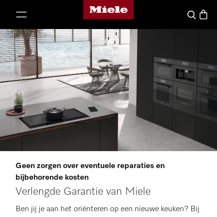
Homepage van Miele
ct naar inhoud
Winke
Wat zoek j
Geen zorgen over eventuele reparaties en
bijbehorende kosten
Verlengde Garantie van Miele
Ben jij je aan het oriënteren op een nieuwe keuken? Bij