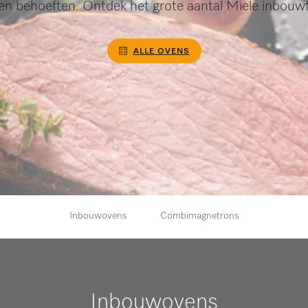
 en behoeften. Ontdek het grote aantal Miele inbouw
ALLE OVENS
Inbouwovens
Combimagnetrons
Inbouwovens