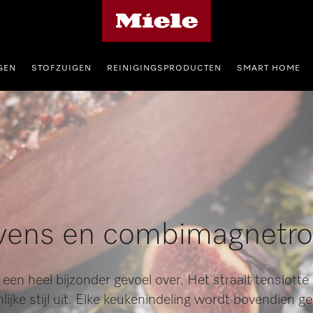
Homepage van Miele
GEN
STOFZUIGEN
REINIGINGSPRODUCTEN
SMART HOME
ens en combimagnetr
en heel bijzonder gevoel over. Het straalt tenslotte 
lijke stijl uit. Elke keukenindeling wordt bovendien 