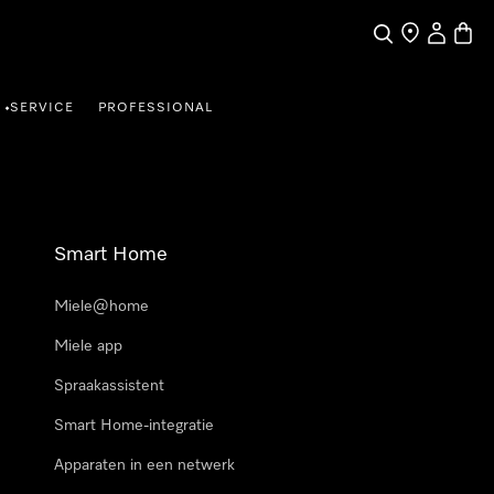
Wat zoek je?
Dealer zoeke
Mijn Acco
Winke
SERVICE
PROFESSIONAL
•
Smart Home
Miele@home
Miele app
Spraakassistent
Smart Home-integratie
Apparaten in een netwerk