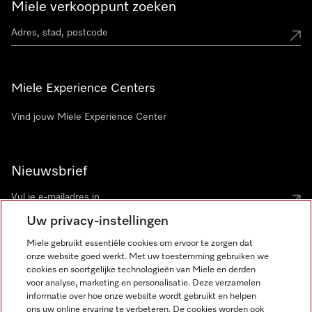
Miele verkooppunt zoeken
Miele Experience Centers
Vind jouw Miele Experience Center
Nieuwsbrief
Uw privacy-instellingen
Miele gebruikt essentiële cookies om ervoor te zorgen dat
onze website goed werkt. Met uw toestemming gebruiken we
cookies en soortgelijke technologieën van Miele en derden
voor analyse, marketing en personalisatie. Deze verzamelen
Miele op Instagram
Miele op Facebook
Miele op Youtube
informatie over hoe onze website wordt gebruikt en helpen
ons uw online ervaring te verbeteren. De cookies worden ook