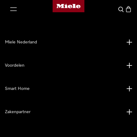
Homepage van Miele
ct naar inhoud
Wat zoek 
Winke
Miele Nederland
Voordelen
Smart Home
Zakenpartner